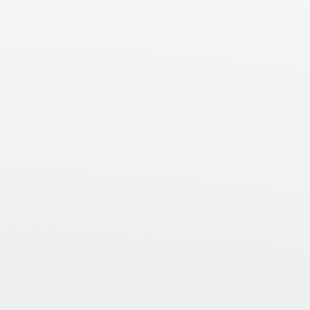
Saphir balenklemmen
Saphir
Saphir balenklemmen voor het veilig oppakken en vervoeren
van ronde en vierkante balen. Leverbaar als FBZ, BGZ en QBZ.
Bekijken →