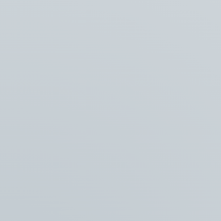
0228 - 56 50 10
Bereikbaar op
maandag t/m vrijdag
van 8:00 - 17:00
Zaadmarkt 8
NL-1681 PD
Zwaagdijk-Oost
© 2024 Vlaming Groep B.V. •
KvK 36040600 • BTW NL802480585B01 •
Cookiebeleid
•
Privacy Policy
•
Algemene voorwaarden