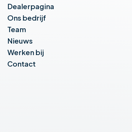
Dealerpagina
Ons bedrijf
Team
Nieuws
Werken bij
Home
Vlaming Agri
Soort machines
Balenklem en balenprikker
Contact