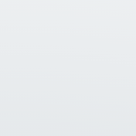
Saphir Balenprikkers
Saphir
Saphir balenprikkers voor het veilig vervoeren en stapelen van
ronde en vierkante balen. Leverbaar als BS, BSK, BSR en BHS.
Bekijken →