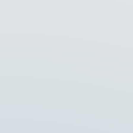
Vragen?
Onze technische kennis en ondersteuning staan tot
jouw beschikking. Onze specialisten staan altijd voor je
klaar.
Klik
hier
voor rechtstreekse telefoonnummers. U kunt
ook naar het algemene nummer bellen
0228 56 50 10
of
een e-mail sturen naar
info@vlaming-groep.nl