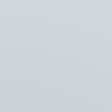
Vlaming Irridelta
Meer
Ons bedrijf
Team
Nieuws
Werken bij
Contact
Contact
info@vlaming-groep.nl