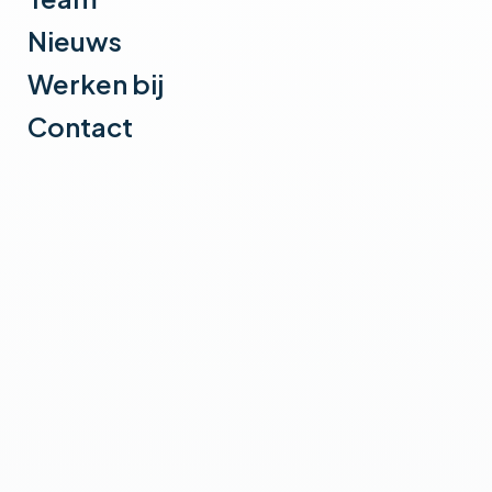
Nieuws
Werken bij
Contact