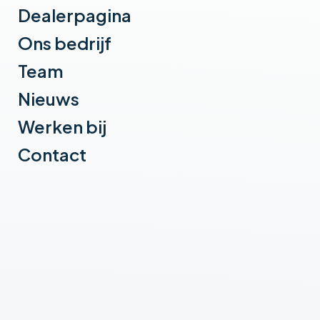
Dealerpagina
Ons bedrijf
Team
Nieuws
Werken bij
Home
Vlaming Agri
Soort machines
Transportbak
Contact