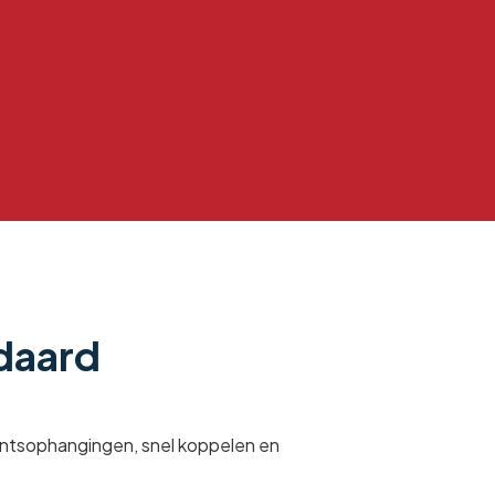
ndaard
untsophangingen, snel koppelen en