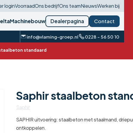
r login
Voorraad
Ons bedrijf
Ons team
Nieuws
Werken bij
delta
Machinebouw
Dealerpagina
Contact
info@vlaming-groep.nl
0228 - 56 50 10
staalbeton standaard
Saphir staalbeton sta
Saphir
SAPHIR uitvoering: staalbeton met staalmand, driep
ontkoppelen.