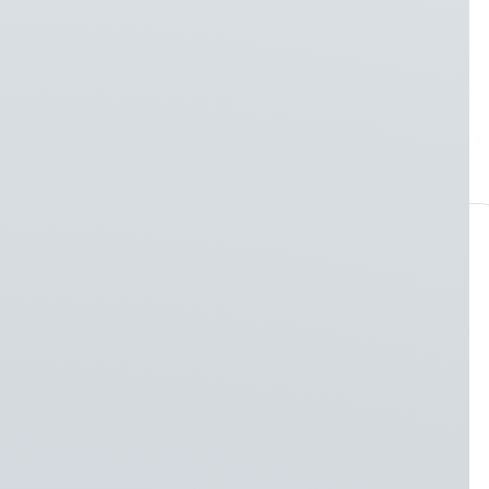
Bekijk merk →
Meer producten
Palletdrager Heck PGH
Saphir