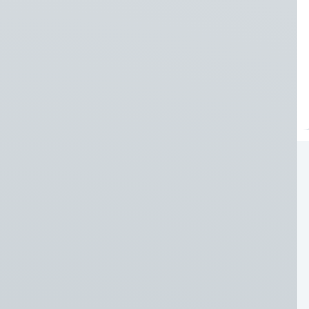
Compacte palletvork met opklapbare
lepels voor veilig transport en breedte-
instelling in 3 stappen.
Bekijken →