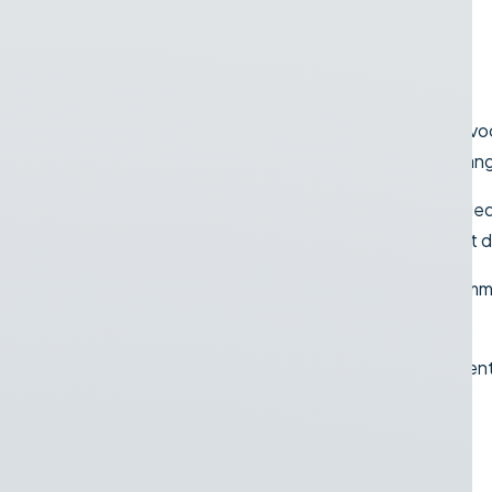
Saphir
Saphir ontwikkelt al meer dan 40 jaar machines v
machines die zijn ontworpen voor intensief en lan
Vlaming Agri is officieel importeur van Saphir in 
transport. Dankzij de directe samenwerking met d
Van weideslepen en voerschuiven tot balenklemme
prijs-kwaliteitverhouding.
Bekijk hieronder het complete Saphir-assortimen