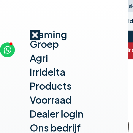
Deale
Home
Agri
Irri
Vlaming
Groep
Home
Vlaming Agri
Producten
Saphir 
Agri
Irridelta
Products
Voorraad
Dealer login
Ons bedrijf