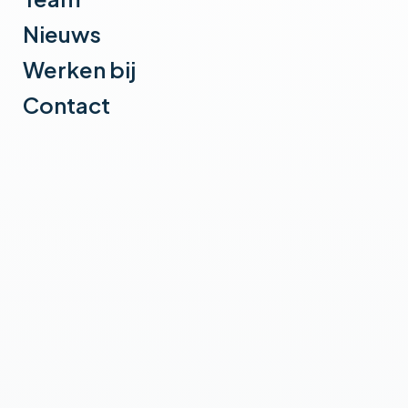
Nieuws
Werken bij
Contact