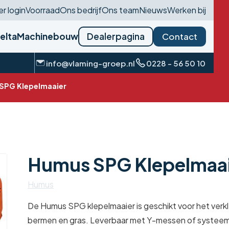
r login
Voorraad
Ons bedrijf
Ons team
Nieuws
Werken bij
delta
Machinebouw
Dealerpagina
Contact
info@vlaming-groep.nl
0228 - 56 50 10
SPG Klepelmaaier
Humus SPG Klepelmaa
Humus
De Humus SPG klepelmaaier is geschikt voor het ver
bermen en gras. Leverbaar met Y-messen of systeem