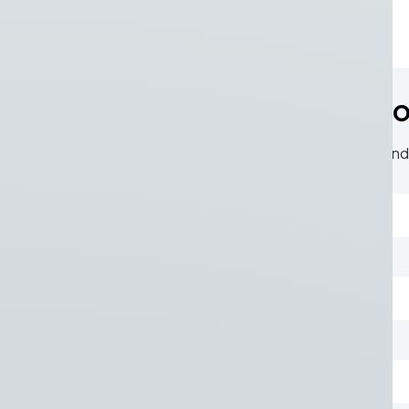
Of vraag een offerte 
Heeft u interesse in dit product? Laat hiero
Naam*
E-mailadres*
Telefoonnummer*