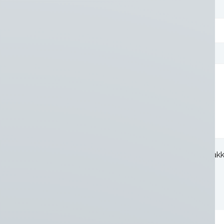
Postcode*
Uw bericht
Wanneer u dit formulier gebruikt, gaat u 