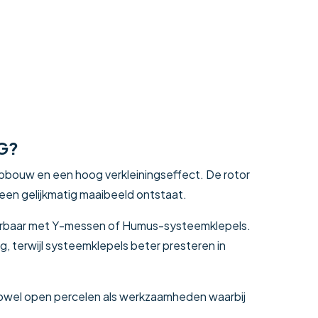
G?
bouw en een hoog verkleiningseffect. De rotor
 een gelijkmatig maaibeeld ontstaat.
verbaar met Y-messen of Humus-systeemklepels.
g, terwijl systeemklepels beter presteren in
owel open percelen als werkzaamheden waarbij