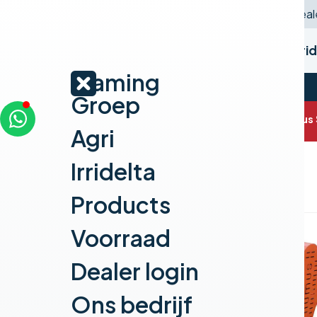
Deale
Home
Agri
Irri
Vlaming
Groep
Home
Vlaming Agri
Producten
Humus 
Agri
Irridelta
Products
Voorraad
Dealer login
Ons bedrijf