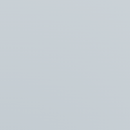
info@vlaming-groep.nl
0228 - 56 50 10
Bereikbaar op
maandag t/m vrijdag
van 8:00 - 17:00
Zaadmarkt 8
NL-1681 PD
Zwaagdijk-Oost
© 2024 Vlaming Groep B.V. •
KvK 36040600 • BTW NL802480585B01 •