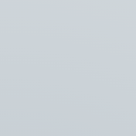
Vlaming Special Products
Vlaming Irridelta
Meer
Ons bedrijf
Team
Nieuws
Werken bij
Contact
Contact