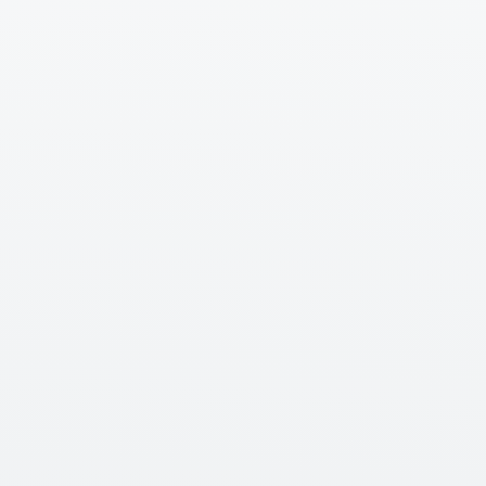
Saphir viel op door een nieuwe machine die zij op de
markt hadden gebracht, de Grindstar. Daarmee
onderscheidt Saphir zich van het gros van de machine
bouwers in Europa. Daarbij heeft een breed en sterk
assortiment werktuigen die een goede aanvullen
brengen aan het assortiment van Vlaming Agri.
Wij zullen actief opzoek gaan naar mechanisatie
bedrijven die Saphir in het assortiment willen opnemen
en daar actief mee aan de slag willen!
Meer informatie