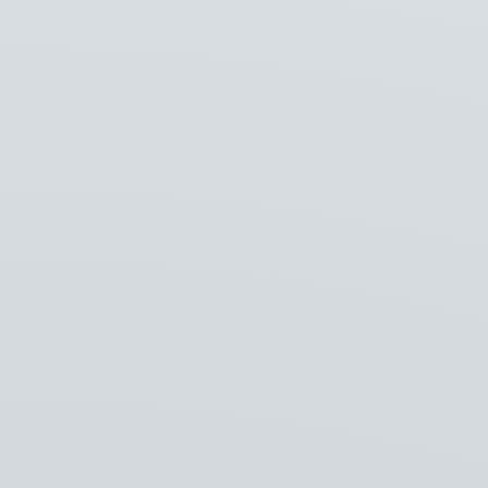
Vragen?
Onze technische kennis en ondersteuning staan tot
jouw beschikking. Onze specialisten staan altijd voor je
klaar.
Klik
hier
voor rechtstreekse telefoonnummers. U kunt
ook naar het algemene nummer bellen
0228 56 50 10
of
een e-mail sturen naar
info@vlaming-groep.nl